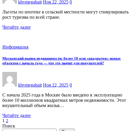
khvmegabait
Ноя 22, 2025
0
Льготы по ипотеке в сельской местности могут стимулировать
рост туризма по всей стране.
Читайте далее
Информация
Московский рынок недвижимости: более 10 млн «квадратов» новых
объектов с начала года — что это значит для покупателей?
khvmegabait
Ноя 22, 2025
0
С начала 2025 года в Москве было введено в эксплуатацию
более 10 миллионов квадратных метров недвижимости. Этот
внушительный объем жилья…
Читайте далее
Пагинация
1
2
Поиск
записей